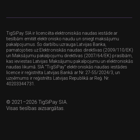
TigSiPay SIA ir licencēta elektroniskās naudas iestāde ar
tiesībām emitēt elektronisko naudu un sniegt maksājumu
pakalpojumus. Šo darbību uzrauga Latvijas Banka,
pamatojoties uz Elektroniskās naudas direktīvas (2009/110/EK)
un Maksājumu pakalpojumu direktīvas (2007/64/EK) prasībām,
kas ieviestas Latvijas Maksājumu pakalpojumu un elektroniskās
naudas likumā. SIA “TigSiPay” elektroniskās naudas iestādes
licence ir reģistrēta Latvijas Bankā ar Nr. 27-55/2024/3, un
uzņēmums ir reģistrēts Latvijas Republikā ar Reģ. Nr.
40203344731.
© 2021–
2026
TigSiPay SIA.
Visas tiesības aizsargātas.