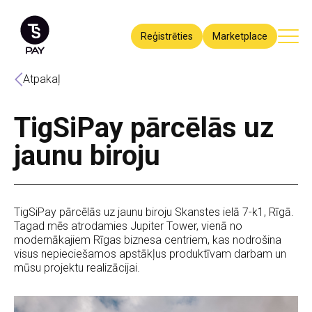
Reģistrēties
Marketplace
Atpakaļ
TigSiPay pārcēlās uz
jaunu biroju
TigSiPay pārcēlās uz jaunu biroju Skanstes ielā 7-k1, Rīgā.
Tagad mēs atrodamies Jupiter Tower, vienā no
modernākajiem Rīgas biznesa centriem, kas nodrošina
visus nepieciešamos apstākļus produktīvam darbam un
mūsu projektu realizācijai.